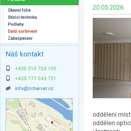
20.05.2026
Okenní fólie
Stínící technika
Podlahy
Další sortiment
Zabezpečení
Náš kontakt
+420 315 724 105
+420 777 343 731
info@zcharvat.cz
oddělení míst
oddělen optick