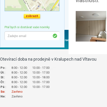
vlastnosti.
zobrazit
Přal bych si dostávat vaše novinky
O nás
Služby
Novinky
Poradna
Časté dotazy
K
Otevírací doba na prodejně v Kralupech nad Vltavou
Po :
8.00 - 12.00
13.00 - 17.00
Út :
8.00 - 12.00
13.00 - 17.00
St :
8.00 - 12.00
13.00 - 18.00
Čt :
8.00 - 12.00
13.00 - 17.00
Pá :
8.00 - 12.00
13.00 - 17.00
So:
Zavřeno
Ne:
Zavřeno