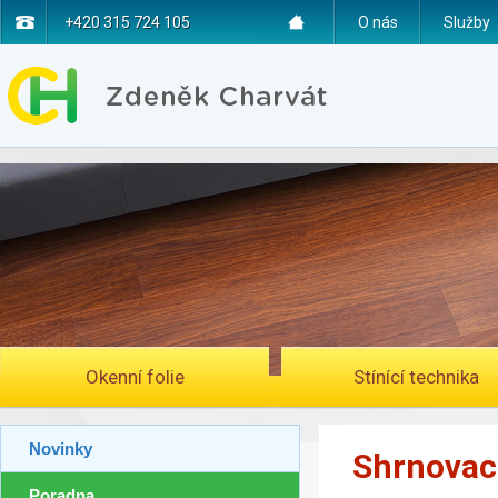
+420 315 724 105
O nás
Služby
Okenní folie
Stínící technika
Novinky
Shrnovac
Poradna