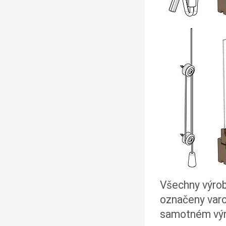
Všechny výrobk
označeny varo
samotném výro