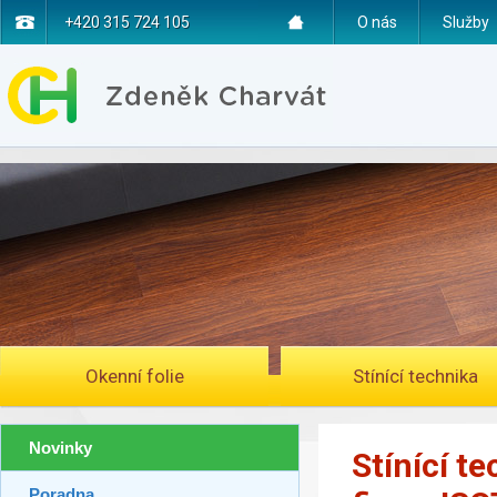
+420 315 724 105
O nás
Služby
Okenní folie
Stínící technika
Novinky
Stínící t
Poradna