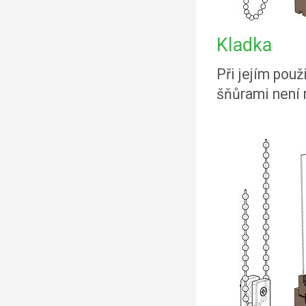
Kladka
Při jejím použ
šňůrami není 