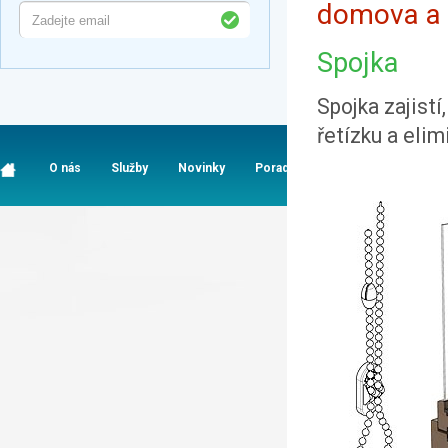
domova a v
Spojka
Spojka zajistí
řetízku a eli
O nás
Služby
Novinky
Poradna
Časté dotazy
K