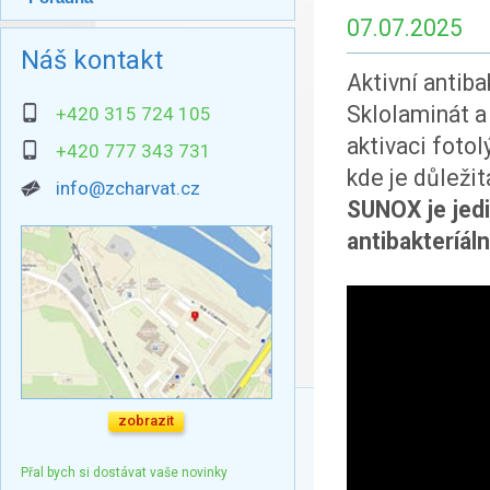
07.07.2025
Náš kontakt
Aktivní antibak
Sklolaminát a
+420 315 724 105
aktivaci foto
+420 777 343 731
kde je důležit
info@zcharvat.cz
SUNOX je jedi
antibakteríál
zobrazit
Přal bych si dostávat vaše novinky