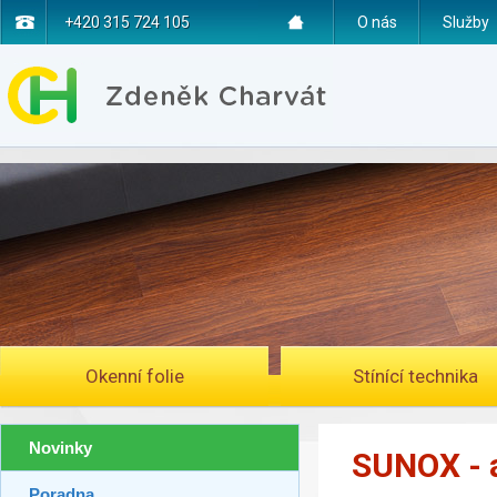
+420 315 724 105
O nás
Služby
Okenní folie
Stínící technika
Novinky
SUNOX - a
Poradna