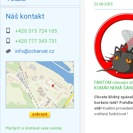
22.06.2025
Náš kontakt
+420 315 724 105
+420 777 343 731
info@zcharvat.cz
FANTOM rolovací sít
KOMÁR NEMÁ ŠANC
Chcete klidný spánek 
horkém létě? Pořiďte
sítě!
Kvalitní provedení
ověřená funkčnost !
zobrazit
Přal bych si dostávat vaše novinky