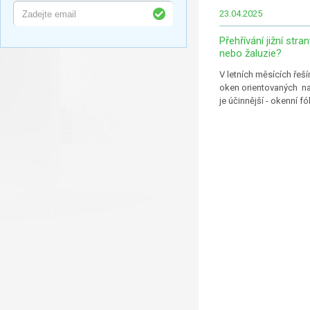
23.04.2025
Přehřívání jižní stra
nebo žaluzie?
V letních měsících řeš
oken orientovaných na 
je účinnější - okenní f