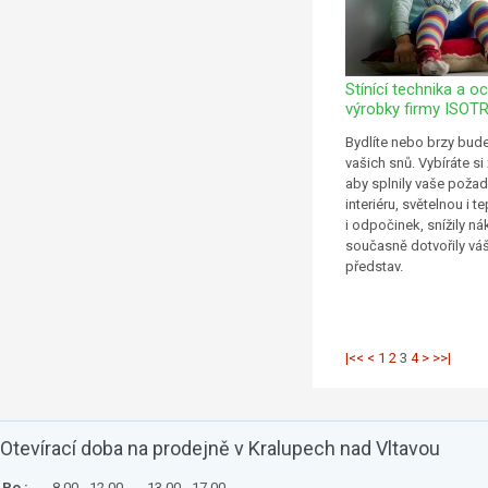
Stínící technika a 
výrobky firmy ISOT
Bydlíte nebo brzy bude
vašich snů. Vybíráte si 
aby splnily vaše požad
interiéru, světelnou i 
i odpočinek, snížily ná
současně dotvořily váš
představ.
|<<
<
1
2
3
4
>
>>|
Otevírací doba na prodejně v Kralupech nad Vltavou
Po :
8.00 - 12.00
13.00 - 17.00