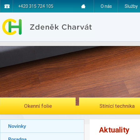
+420 315 724 105
O nás
Služby
Okenní folie
Stínící technika
Novinky
Aktuality
Poradna