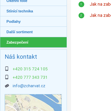
Okenní folie
Jak na zab
1.
Stínící technika
Jak na za
2.
Podlahy
Další sortiment
Zabezpečení
Náš kontakt
+420 315 724 105
+420 777 343 731
info@zcharvat.cz