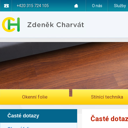
+420 315 724 105
O nás
Služby
Okenní folie
Stínící technika
Časté dotazy
Časté dotaz