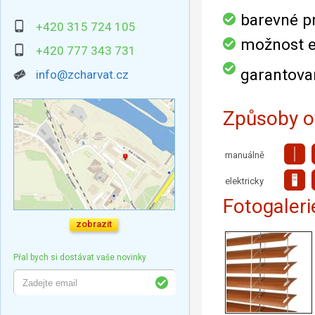
barevné pr
+420 315 724 105
možnost e
+420 777 343 731
garantova
info@zcharvat.cz
Způsoby o
manuálně
elektricky
Fotogaleri
zobrazit
Přal bych si dostávat vaše novinky