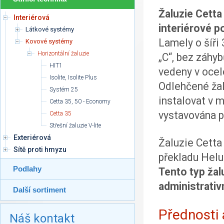
Žaluzie Cetta
Interiérová
interiérové po
Látkové systémy
Lamely o šíři
Kovové systémy
Horizontální žaluzie
„C“, bez záhyb
HIT1
vedeny v ocel
Isolite, Isolite Plus
Odlehčené ža
Systém 25
instalovat v m
Cetta 35, 50 - Economy
vystavována p
Cetta 35
Střešní žaluzie V-lite
Exteriérová
Žaluzie Cetta
Sítě proti hmyzu
překladu Helu
Podlahy
Tento typ žal
administrativ
Další sortiment
Přednosti
Náš kontakt