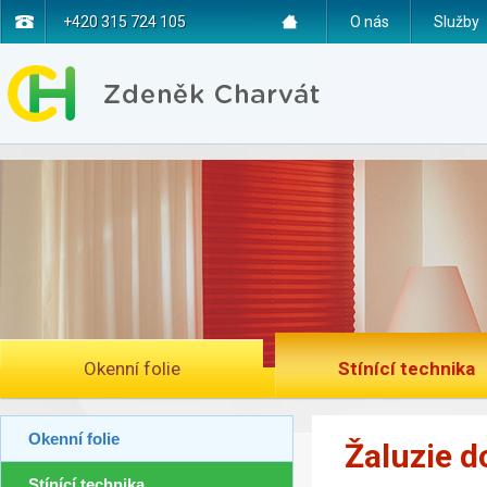
+420 315 724 105
O nás
Služby
Okenní folie
Stínící technika
Okenní folie
Žaluzie d
Stínící technika