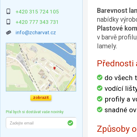
Barevnost lam
+420 315 724 105
nabídky výrobc
+420 777 343 731
Plastové ko
info@zcharvat.cz
v barvě profil
lamely.
Přednosti
do všech 
vodící liš
zobrazit
profily a 
snadné ov
Přal bych si dostávat vaše novinky
Způsoby o