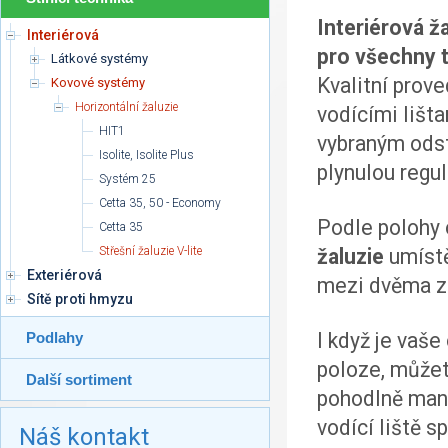
Interiérová ž
Interiérová
pro všechny t
Látkové systémy
Kvalitní prove
Kovové systémy
Horizontální žaluzie
vodícími lišt
HIT1
vybraným odst
Isolite, Isolite Plus
plynulou regul
Systém 25
Cetta 35, 50 - Economy
Podle polohy 
Cetta 35
Střešní žaluzie V-lite
žaluzie
umístě
Exteriérová
mezi dvěma z
Sítě proti hmyzu
I když je vaš
Podlahy
poloze, může
Další sortiment
pohodlně mani
vodící liště sp
Náš kontakt