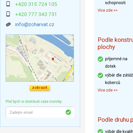
schopnosti
+420 315 724 105
Více zde >>
+420 777 343 731
info@zcharvat.cz
Podle konstr
plochy
příjemné na
dotek
výběr dle zátě
koberců
zobrazit
Více zde >>
Přal bych si dostávat vaše novinky
Podle druhu 
výběr dle kvalit