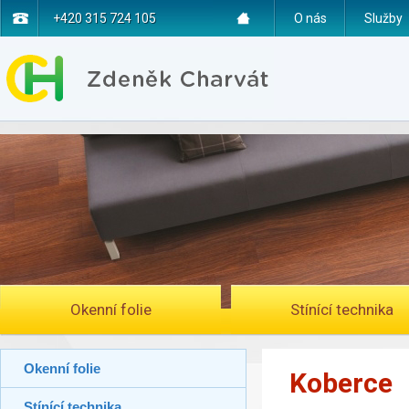
+420 315 724 105
O nás
Služby
Okenní folie
Stínící technika
Okenní folie
Koberce
Stínící technika