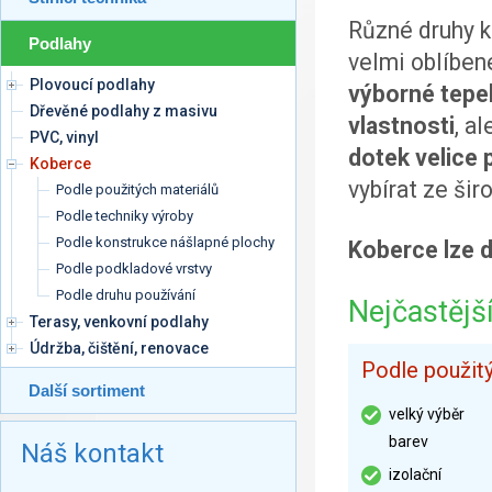
Různé druhy k
Podlahy
velmi oblíben
Plovoucí podlahy
výborné tepel
Dřevěné podlahy z masivu
vlastnosti
, a
PVC, vinyl
dotek velice 
Koberce
vybírat ze šir
Podle použitých materiálů
Podle techniky výroby
Podle konstrukce nášlapné plochy
Koberce lze d
Podle podkladové vrstvy
Podle druhu používání
Nejčastějš
Terasy, venkovní podlahy
Údržba, čištění, renovace
Podle použit
Další sortiment
velký výběr
barev
Náš kontakt
izolační