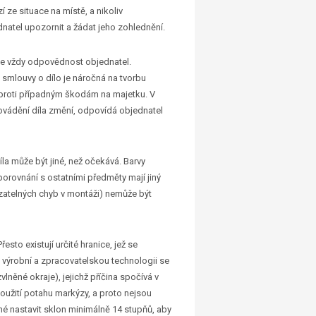
ze situace na místě, a nikoliv
natel upozornit a žádat jeho zohlednění.
ese vždy odpovědnost objednatel.
 smlouvy o dílo je náročná na tvorbu
 proti případným škodám na majetku. V
rovádění díla změní, odpovídá objednatel
la může být jiné, než očekává. Barvy
 porovnání s ostatními předměty mají jiný
azatelných chyb v montáži) nemůže být
esto existují určité hranice, jež se
 výrobní a zpracovatelskou technologii se
vlněné okraje), jejichž příčina spočívá v
použití potahu markýzy, a proto nejsou
é nastavit sklon minimálně 14 stupňů, aby