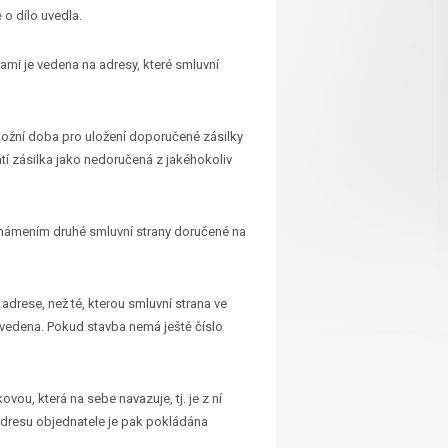
o dílo uvedla.
mi je vedena na adresy, které smluvní
ožní doba pro uložení doporučené zásilky
átí zásilka jako nedoručená z jakéhokoliv
námením druhé smluvní strany doručené na
 adrese, než té, kterou smluvní strana ve
uvedena. Pokud stavba nemá ještě číslo
ou, která na sebe navazuje, tj. je z ní
 adresu objednatele je pak pokládána