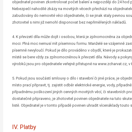
objednatel povinen zkontrolovat počet balení a nejpozději do 24 hod 
Nebezpečí nahodilé zkázy na movitých věcech přechází na objednatele v
zabudovány do nemovité věci objednatele, či se jinak staly pevnou sou
zhotovitel s nimi již nemohl disponovat bez nepřiměřených nákladů.
4. K převzetí díla může dojít i osobou, která je zplnomocněna za objedn
moci. Plná moc nemusí mít písemnou formu. Manželé se vzájemně zast
písemně nevyloučí. Pokud je dílo prováděno v obydlí, které je prokazat
místě se bere vždy za zplnomocněnou k převzetí díla. Návody a pokyny
výrobků jsou pro objednatele veřejně přístupné na www.zcharvat.cz, v K
5. Pokud jsou součástí smlouvy o dílo i stavební či jiné práce, je objed
místo prací připravit, tj. zajistit odběr elektrické energie, vody, případn
případnému poškození jiných cenných movitých věcí, či stavebních prv
dostatečně připraveno, je zhotovitel povinen objednatele na tuto sk
listě. Objednatel je v tomto případě povinen uhradit vícenáklady tout
IV. Platby