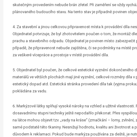
skutečným provedením nebude brán zřetel. Při zaměření se vždy vychází 
plánovaného budoucího stavu. Na tento stav je případně povinen objed
4. Za stavební a jinou celkovou připravenost místa k provádění díla n
Objednatel potvrzuje, že byl zhotovitelem poučen o tom, že montáž dle
prachu a stavebního odpadu. Objednatel je povinen místo zabezpečit
případě, že připravenost nebude zajištěna, či se podmínky na místě p
za veškeré vícepráce a prostoje v místě provádění díla.
5. Objednatel byl poučen, že celkové estetické vyznění dokončeného dí
materiálů ve větších plochách mají jiné vyznění, celkové rozměry díla v
estetický dopad atd. Estetická stránka provedení díla tak (vyjma prok
pokládána za vadu.
6. Markýzové látky splňují vysoké nároky na vzhled a užitné vlastnosti. Př
dosavadnímu stupni techniky ještě nepodařilo překonat. Přes vyspělou
na látce mohou objevit tzv. „vady na kráse“ (zmačkání – lomy, zvlnění, z
samé podstatě této tkaniny. Nesnižují hodnotu, kvalitu ani životnost a 
důvodem k reklamaci. Pokud bude markýza používána za deště, je nutn