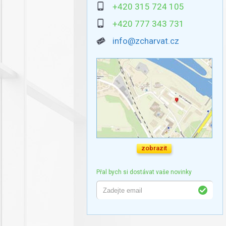
+420 315 724 105
+420 777 343 731
info@zcharvat.cz
zobrazit
Přal bych si dostávat vaše novinky