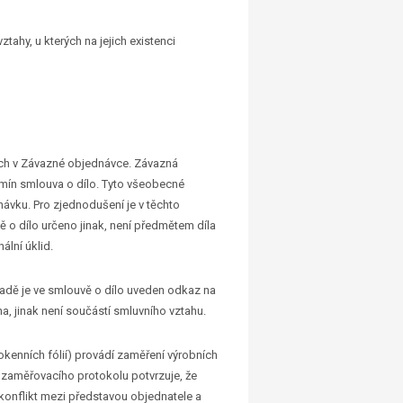
ahy, u kterých na jejich existenci
cech v Závazné objednávce. Závazná
ermín smlouva o dílo. Tyto všeobecné
ávku. Pro zjednodušení je v těchto
 o dílo určeno jinak, není předmětem díla
ální úklid.
padě je ve smlouvě o dílo uveden odkaz na
a, jinak není součástí smluvního vztahu.
kenních fólií) provádí zaměření výrobních
 zaměřovacího protokolu potvrzuje, že
konflikt mezi představou objednatele a