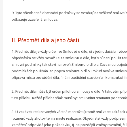
9. Tyto všeobecné obchodní podmínky se vztahují na veškeré smluvní vzt
odkazuje uzavřená smlouva.
II. Předmět díla a jeho části
1. Předmět díla je vždy určen ve Smlouvě o dílo, či v jednodušších vě
objednávka se vždy považuje za smlouvu o dílo, byť v ní není použit t
smluvní podmínky tak staví na roveň Smlouvu o dílo a Závaznou objedn
podmínkách používán jen pojem smlouva o dílo. Pokud není ve smlouvě
příprava místa provádění díla, finální začištění stavebních konstrukcí, fin
2. Předmět díla může být určen přílohou smlouvy o dílo. V takovém pří
tuto přílohu. Každá příloha však musí být smluvními stranami podepsán
3. U zakázek realizovaných včetně montáže (kromě realizace zakázek o
rozměrů vždy zhotovitel na místě realizace. Objednatel vždy podpisem
zaměření odpovídá jeho požadavku, tj. na pozdější změny rozměrů, či 