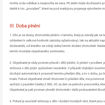
mohla voda odtékat a nevytvořila se vana. Při dešti může docházet k 
deště k tzv. „proražení“, které se pod markýzou projevuje vytvořením m
III. Doba plnění
1. Dílo je ze strany zhotovitele plněno v termínu, který je závislý jak n
vzhledem k celkové hodnotě zakázky vyžadována), tak na aktuální napl
dodavatelů, od kterého se odvíjí reálný termín dodání zhotoviteli. N
termín montáže objednaného sortimentu.
2. Objednatel je vždy povinen převzít i dílčí plnění, či plnění v prodlen
smlouva o dílo jiným způsobem nezanikla. V případě chybějící součinno
dochází automaticky k posunutí termínu předání díla, a to o dobu, po 
trvala. Pokud objednatel zmaří zhotovení či předání díla, má povinnost 
vychází z paušální částky 2.000,- Kč za den za jednoho pracovníka, který
Objednatel je pak povinen uhradit zhotoviteli i další prokazatelné škody
3. Pokud je součástí smlouvy o dílo i dodání movitých věcí, které jsou 