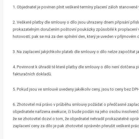
1. Objednatel je povinen plnit veškeré termíny placení záloh stanovené 
2. Veškeré platby dle smlouvy o dílo jsou uhrazeny dnem připsání příslu
prokazatelným doručením poštovní poukázky způsobilé k proplacení ve 
hotovostí; pak se má za den splnění den, který je uveden v příjmovém 
3. Na zaplacení jakýchkoliv plateb dle smlouvy o dílo nelze započítat 
4. Povinnost k úhradě té které platby dle smlouvy o dílo není dotčen
fakturačních dokladů.
5. Pokud jsou ve smlouvě uvedeny jakékoliv ceny, jsou to ceny bez DP
6. Zhotovitel má právo v průběhu smlouvy požádat o předčasné zaplace
objednatele nařízena exekuce, či bude podán na jeho osobu insolvenční
že se zhotovitel dozví o tom, že objednatel nehradil prokazatelně op
zaplacení ceny za dílo je pak zhotovitel oprávněn přerušit veškeré prá