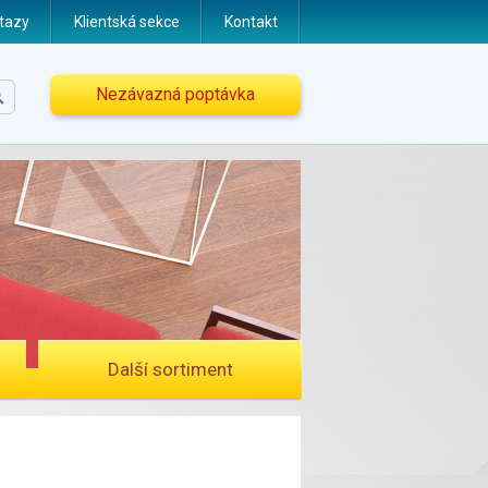
tazy
Klientská sekce
Kontakt
Nezávazná poptávka
Další sortiment