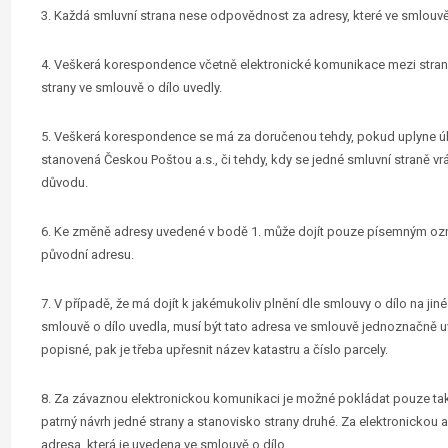
3. Každá smluvní strana nese odpovědnost za adresy, které ve smlouvě 
4. Veškerá korespondence včetně elektronické komunikace mezi strana
strany ve smlouvě o dílo uvedly.
5. Veškerá korespondence se má za doručenou tehdy, pokud uplyne úl
stanovená Českou Poštou a.s., či tehdy, kdy se jedné smluvní straně vr
důvodu.
6. Ke změně adresy uvedené v bodě 1. může dojít pouze písemným oz
původní adresu.
7. V případě, že má dojít k jakémukoliv plnění dle smlouvy o dílo na jiné
smlouvě o dílo uvedla, musí být tato adresa ve smlouvě jednoznačně 
popisné, pak je třeba upřesnit název katastru a číslo parcely.
8. Za závaznou elektronickou komunikaci je možné pokládat pouze takov
patrný návrh jedné strany a stanovisko strany druhé. Za elektronickou
adresa, která je uvedena ve smlouvě o dílo.