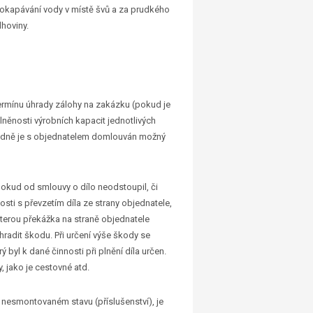
prokapávání vody v místě švů a za prudkého
lhoviny.
a termínu úhrady zálohy na zakázku (pokud je
něnosti výrobních kapacit jednotlivých
ásledně je s objednatelem domlouván možný
í, pokud od smlouvy o dílo neodstoupil, či
sti s převzetím díla ze strany objednatele,
kterou překážka na straně objednatele
hradit škodu. Při určení výše škody se
 byl k dané činnosti při plnění díla určen.
, jako je cestovné atd.
v nesmontovaném stavu (příslušenství), je