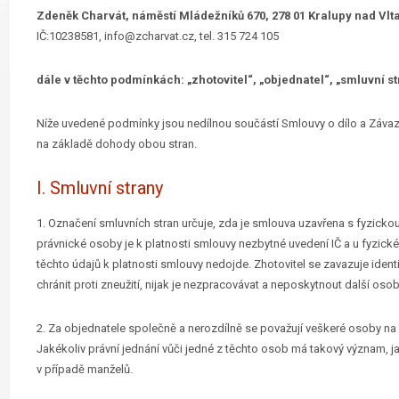
Zdeněk Charvát, náměstí Mládežníků 670, 278 01 Kralupy nad Vlt
IČ:10238581, info@zcharvat.cz, tel. 315 724 105
dále v těchto podmínkách: „zhotovitel“, „objednatel“, „smluvní s
Níže uvedené podmínky jsou nedílnou součástí Smlouvy o dílo a Záva
na základě dohody obou stran.
I. Smluvní strany
1. Označení smluvních stran určuje, zda je smlouva uzavřena s fyzick
právnické osoby je k platnosti smlouvy nezbytné uvedení IČ a u fyzic
těchto údajů k platnosti smlouvy nedojde. Zhotovitel se zavazuje ident
chránit proti zneužití, nijak je nezpracovávat a neposkytnout další os
2. Za objednatele společně a nerozdílně se považují veškeré osoby na
Jakékoliv právní jednání vůči jedné z těchto osob má takový význam, ja
v případě manželů.