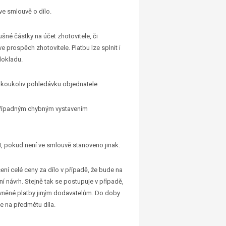
ve smlouvě o dílo.
šné částky na účet zhotovitele, či
prospěch zhotovitele. Platbu lze splnit i
dokladu.
jakoukoliv pohledávku objednatele.
a případným chybným vystavením
H, pokud není ve smlouvě stanoveno jinak.
ní celé ceny za dílo v případě, že bude na
 návrh. Stejně tak se postupuje v případě,
rávněné platby jiným dodavatelům. Do doby
ce na předmětu díla.