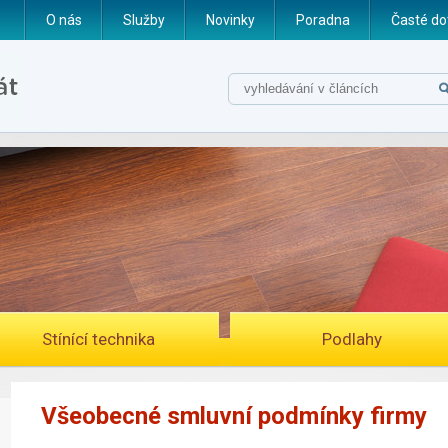
O nás
Služby
Novinky
Poradna
Časté do
Stínící technika
Podlahy
Všeobecné smluvní podmínky firmy