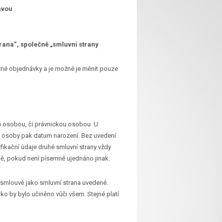
avou
trana“, společně „smluvní strany
zné objednávky a je možné je měnit pouze
ou osobou, či právnickou osobou. U
ké osoby pak datum narození. Bez uvedení
ifikační údaje druhé smluvní strany vždy
obě, pokud není písemně ujednáno jinak.
 smlouvě jako smluvní strana uvedené.
ko by bylo učiněno vůči všem. Stejné platí