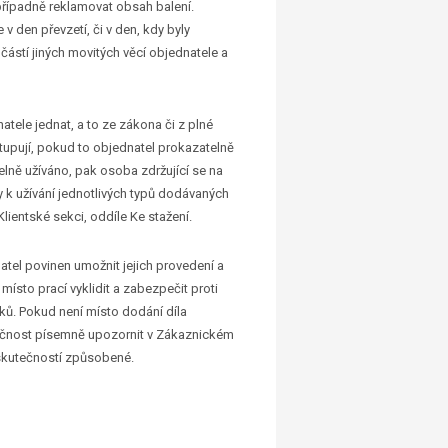
případně reklamovat obsah balení.
 den převzetí, či v den, kdy byly
částí jiných movitých věcí objednatele a
atele jednat, a to ze zákona či z plné
upují, pokud to objednatel prokazatelně
elně užíváno, pak osoba zdržující se na
 k užívání jednotlivých typů dodávaných
lientské sekci, oddíle Ke stažení.
natel povinen umožnit jejich provedení a
ě místo prací vyklidit a zabezpečit proti
ků. Pokud není místo dodání díla
utečnost písemně upozornit v Zákaznickém
o skutečností způsobené.