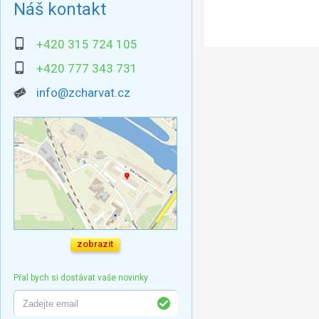
Náš kontakt
+420 315 724 105
+420 777 343 731
info@zcharvat.cz
zobrazit
Přal bych si dostávat vaše novinky