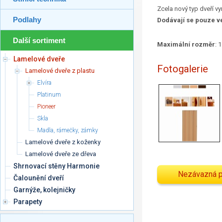
Zcela nový typ dveří v
Podlahy
Dodávají se pouze ve
Další sortiment
Maximální rozměr
: 
Lamelové dveře
Fotogalerie
Lamelové dveře z plastu
Elvíra
Platinum
Pioneer
Skla
Madla, rámečky, zámky
Lamelové dveře z koženky
Lamelové dveře ze dřeva
Shrnovací stěny Harmonie
Nezávazná 
Čalounění dveří
Garnýže, kolejničky
Parapety