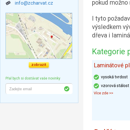
pokud možno n
info@zcharvat.cz
I tyto požadav
výsledkem výv
dřeva i lami
Kategorie 
Laminátové pl
zobrazit
vysoká tvrdost
Přal bych si dostávat vaše novinky
vzorová stálost
Více zde >>