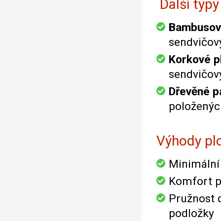
Další typy
Bambusové
sendvičov
Korkové p
sendvičov
Dřevěné p
položený
Výhody pl
Minimální
Komfort p
Pružnost 
podložky