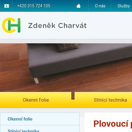
+420 315 724 105
O nás
Služby
Okenní folie
Stínící technika
Okenní folie
Plovoucí
Stínící technika