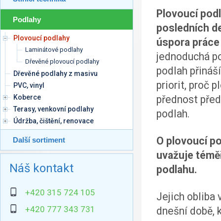
Plovoucí podl
Podlahy
posledních de
Plovoucí podlahy
úspora práce 
Laminátové podlahy
jednoduchá po
Dřevěné plovoucí podlahy
podlah přináší
Dřevěné podlahy z masivu
priorit, proč 
PVC, vinyl
Koberce
přednost pře
Terasy, venkovní podlahy
podlah.
Údržba, čištění, renovace
O plovoucí p
Další sortiment
uvažuje témě
Náš kontakt
podlahu.
+420 315 724 105
Jejich obliba 
+420 777 343 731
dnešní době, 