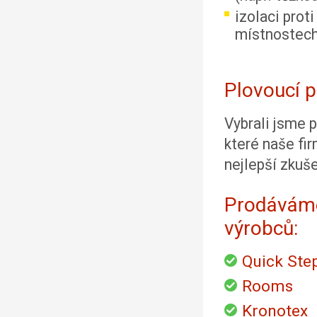
izolaci prot
místnostech
Plovoucí 
Vybrali jsme 
které naše fir
nejlepší zkuše
Prodáváme
výrobců:
Quick Ste
Rooms
Kronotex