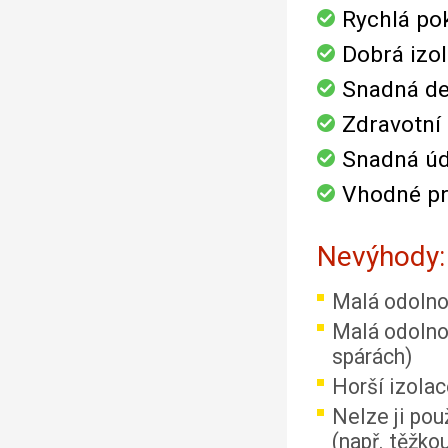
Rychlá po
Dobrá izol
Snadná de
Zdravotní
Snadná ú
Vhodné pr
Nevýhody:
Malá odolnos
Malá odolno
spárách)
Horší izolac
Nelze ji pou
(např. těžkou