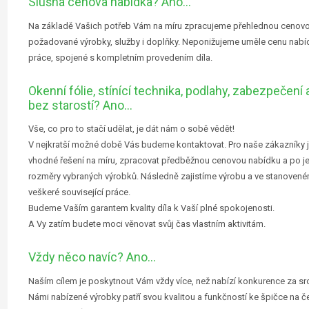
Slušná cenová nabídka? Ano…
Na základě Vašich potřeb Vám na míru zpracujeme přehlednou cenovo
požadované výrobky, služby i doplňky. Neponižujeme uměle cenu nab
práce, spojené s kompletním provedením díla.
Okenní fólie, stínící technika, podlahy, zabezpečení
bez starostí? Ano…
Vše, co pro to stačí udělat, je dát nám o sobě vědět!
V nejkratší možné době Vás budeme kontaktovat. Pro naše zákazníky j
vhodné řešení na míru, zpracovat předběžnou cenovou nabídku a po je
rozměry vybraných výrobků. Následně zajistíme výrobu a ve stanovené
veškeré související práce.
Budeme Vaším garantem kvality díla k Vaší plné spokojenosti.
A Vy zatím budete moci věnovat svůj čas vlastním aktivitám.
Vždy něco navíc? Ano…
Naším cílem je poskytnout Vám vždy více, než nabízí konkurence za sr
Námi nabízené výrobky patří svou kvalitou a funkčností ke špičce na č