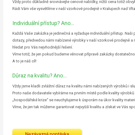
Vždy proto důkladně srovnávejte cenové nabídky, nižší cena totiž obvyk
Rádi Vám vše vysvětlíme v naší vzorkové prodejně v Kralupech nad Vlt
Individuální přístup? Ano…
Každá Vaše zakázka je jedinečná a vyžaduje individuální přístup. Naš
dotazy, předvedou námi nabízené výrobky v naší vzorkové prodejně a
hledat pro Vás nejvhodnější řešení.
Víme totiž, že jen pokud budeme věnovat přípravě zakázky dostatečno
A to je náš cíl!
Důraz na kvalitu? Ano…
Vždy jsme kladli zvláštní důraz na kvalitu námi nabízených výrobků i sl
Proto naše dodavatele vybíráme na prvním místě podle kvality výrobků
„hospodářské krize“ se neuchylujeme k úsporám na úkor kvality materi
Víme, že jen tak můžeme garantovat nejvyšší kvalitu a získat ve Vás s
Nezávazná poptávka