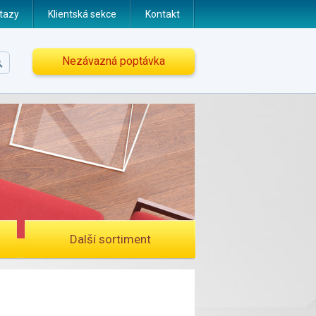
tazy
Klientská sekce
Kontakt
Nezávazná poptávka
Další sortiment