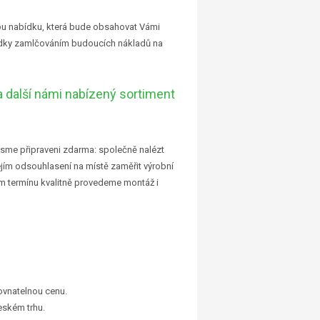
u nabídku, která bude obsahovat Vámi
ídky zamlčováním budoucích nákladů na
 a další námi nabízený sortiment
sme připraveni zdarma: společně nalézt
jím odsouhlasení na místě zaměřit výrobní
m termínu kvalitně provedeme montáž i
ovnatelnou cenu.
eském trhu.