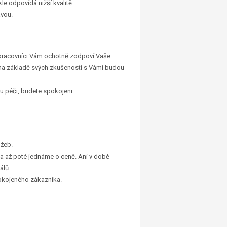
le odpovídá nižší kvalitě.
avou.
i pracovníci Vám ochotně zodpoví Vaše
 na základě svých zkušeností s Vámi budou
u péči, budete spokojeni.
užeb.
 a až poté jednáme o ceně. Ani v době
álů.
pokojeného zákazníka.