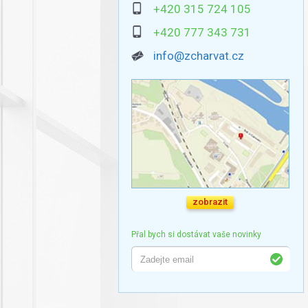
+420 315 724 105
+420 777 343 731
info@zcharvat.cz
zobrazit
Přal bych si dostávat vaše novinky