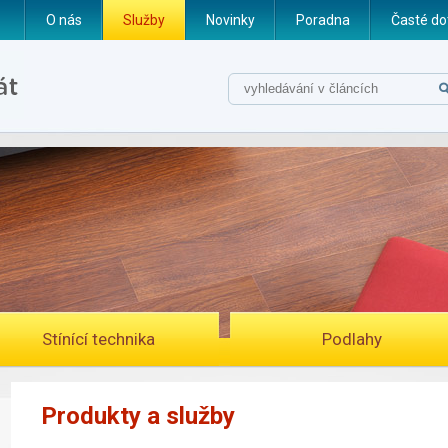
O nás
Služby
Novinky
Poradna
Časté do
Stínící technika
Podlahy
Produkty a služby