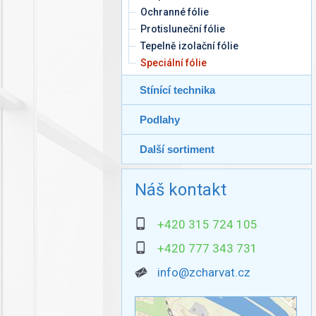
Ochranné fólie
Protisluneční fólie
Tepelně izolační fólie
Speciální fólie
Stínící technika
Podlahy
Další sortiment
Náš kontakt
+420 315 724 105
+420 777 343 731
info@zcharvat.cz