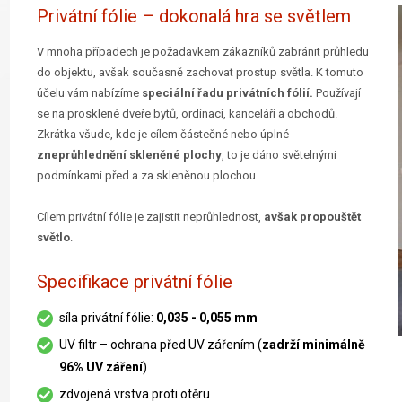
Privátní fólie – dokonalá hra se světlem
V mnoha případech je požadavkem zákazníků zabránit průhledu
do objektu, avšak současně zachovat prostup světla. K tomuto
účelu vám nabízíme
speciální řadu privátních fólií.
Používají
se na prosklené dveře bytů, ordinací, kanceláří a obchodů.
Zkrátka všude, kde je cílem částečné nebo úplné
zneprůhlednění skleněné plochy
, to je dáno světelnými
podmínkami před a za skleněnou plochou.
Cílem privátní fólie je zajistit neprůhlednost,
avšak propouštět
světlo
.
Specifikace privátní fólie
síla privátní fólie:
0,035 - 0,055 mm
UV filtr – ochrana před UV zářením (
zadrží minimálně
96% UV záření
)
zdvojená vrstva proti otěru