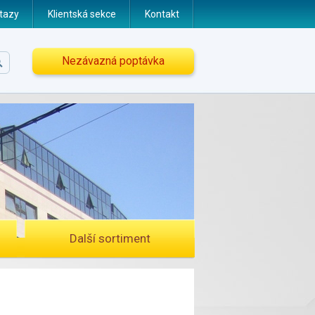
tazy
Klientská sekce
Kontakt
Nezávazná poptávka
Další sortiment