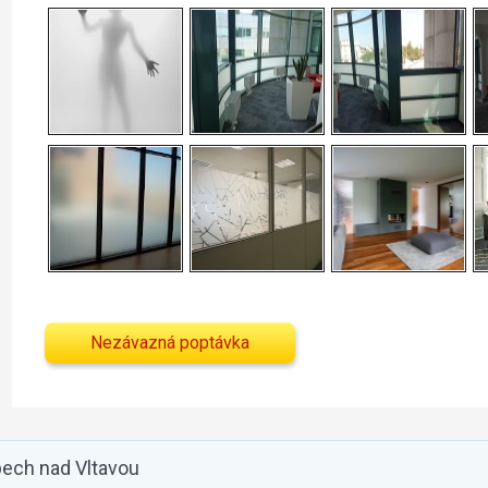
Nezávazná poptávka
pech nad Vltavou