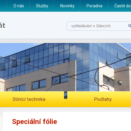
O nás
Služby
Novinky
Poradna
Časté do
Stínící technika
Podlahy
Speciální fólie