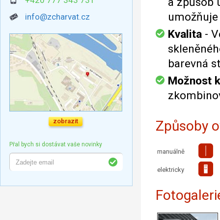
+420 777 343 731
a způsob 
umožňuje v
info@zcharvat.cz
Kvalita
- V
skleněného
barevná st
Možnost 
zkombinova
zobrazit
Způsoby o
Přal bych si dostávat vaše novinky
manuálně
elektricky
Fotogaleri