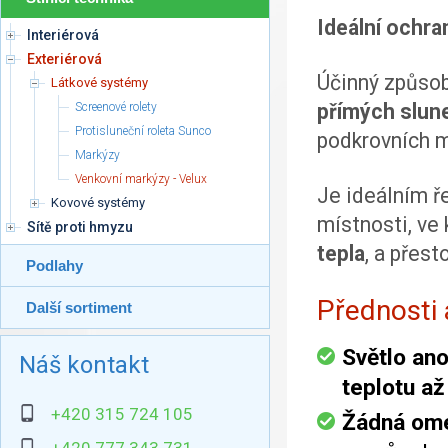
Ideální ochra
Interiérová
Exteriérová
Účinný způsob
Látkové systémy
přímých slun
Screenové rolety
Protisluneční roleta Sunco
podkrovních m
Markýzy
Venkovní markýzy - Velux
Je ideálním ř
Kovové systémy
místnosti, ve 
Sítě proti hmyzu
tepla
, a přest
Podlahy
Přednosti
Další sortiment
Světlo ano
Náš kontakt
teplotu až
+420 315 724 105
Žádná om