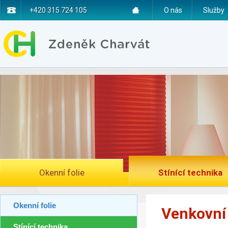
+420 315 724 105
O nás
Služby
Okenní folie
Stínící technika
Okenní folie
Venkovní 
Stínící technika