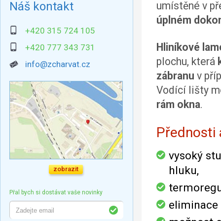
Náš kontakt
umístěné v p
úplném dokon
+420 315 724 105
Hliníkové lam
+420 777 343 731
plochu, která
info@zcharvat.cz
zábranu
v pří
Vodící lišty 
rám okna
.
Přednosti
vysoký stu
hluku,
zobrazit
termoregul
Přal bych si dostávat vaše novinky
eliminace