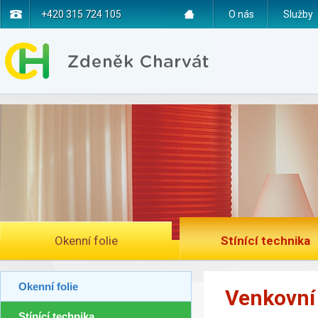
+420 315 724 105
O nás
Služby
Okenní folie
Stínící technika
Okenní folie
Venkovní 
Stínící technika