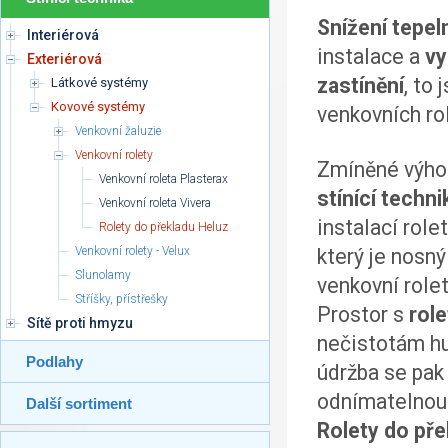
Snížení tepel
Interiérová
instalace a
vy
Exteriérová
zastínění
, to 
Látkové systémy
Kovové systémy
venkovních rol
Venkovní žaluzie
Venkovní rolety
Zmíněné výh
Venkovní roleta Plasterax
stínící techni
Venkovní roleta Vivera
instalací role
Rolety do překladu Heluz
Venkovní rolety - Velux
který je nosný
Slunolamy
venkovní rolet
Stříšky, přístřešky
Prostor s
rol
Sítě proti hmyzu
nečistotám hu
Podlahy
údržba se pak
odnímatelnou 
Další sortiment
Rolety do př