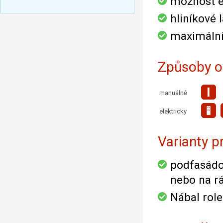
možnost e
hliníkové
maximální
Způsoby o
manuálně
elektricky
Varianty p
podfasádov
nebo na r
Nábal role